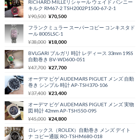
RICHARD MILLEリシャール ウェイド バンニー
キルク RM67-2 TSH2002P1500-67-2-1
¥
90,500
¥
70,500
フランクミュラー スーパーコピー コンキスタド
ール 8005LSC-1
¥
38,000
¥
18,000
BVLGARI ブルガリ 時計 レディース 33mm 19SS
自動巻き BV-WD600-051
¥
47,700
¥
27,700
オーデマ ピゲ AUDEMARS PIGUET メンズ 自動
巻き シンプル 時計 AP-TSH370-106
¥
37,400
¥
23,400
オーデマ ピゲ AUDEMARS PIGUET メンズ 実物
図 時計 42mm AP-TSH550-095
¥
45,000
¥
24,800
ロレックス（ROLEX）自動巻き メンズ デイト
ナ コピー通販 RO-TSHM680-018