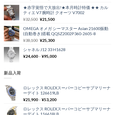
★赤字覚悟で大放出!★本月時計特価 ★★ カル
ティエ V7 腕時計 クオーツ V7002
¥
32,500
¥
21,500
OMEGA オメガ シーマスター Asian 21600振動
(自動巻き)搭載 QQSZ2002P360-2605-8
¥
38,100
¥
25,300
シャネル J12 33 H1628
¥
24,600
–
¥
95,000
新品入荷
ロレックス ROLEXスーパーコピーサブマリーナ
ーデイト 126619LB
¥
21,900
–
¥
53,200
ロレックス ROLEXスーパーコピーサブマリーナ
ーデイト 116618LB