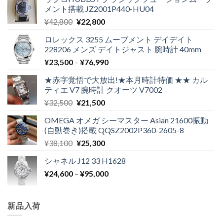
メント搭載 JZ2001P440-HU04
¥
42,800
¥
22,800
ロレックス 3255 ムーブメント デイデイト
228206 メンズ デイトジャスト 腕時計 40mm
¥
23,500
–
¥
76,990
★赤字覚悟で大放出!★本月時計特価 ★★ カル
ティエ V7 腕時計 クオーツ V7002
¥
32,500
¥
21,500
OMEGA オメガ シーマスター Asian 21600振動
(自動巻き)搭載 QQSZ2002P360-2605-8
¥
38,100
¥
25,300
シャネル J12 33 H1628
¥
24,600
–
¥
95,000
新品入荷