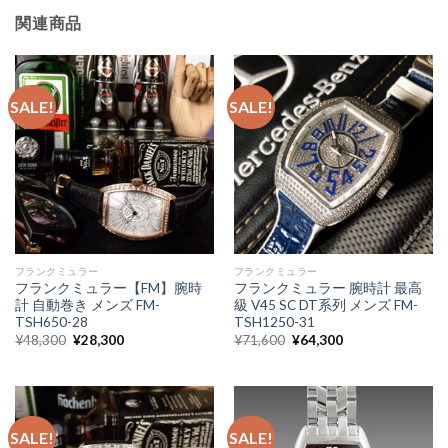
関連商品
SALE!
SALE!
フランクミュラー
フランクミュラー
フランクミュラー【FM】腕時
フランクミュラー 腕時計 最高
計 自動巻き メンズ FM-
級 V45 SC DT系列 メンズ FM-
TSH650-28
TSH1250-31
¥
48,300
¥
28,300
¥
71,600
¥
64,300
SALE!
SALE!