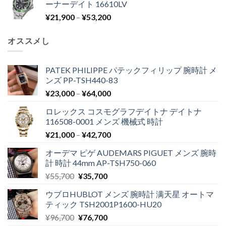
ーナーデイト 16610LV
¥
21,900
–
¥
53,200
オススメし
PATEK PHILIPPE パテックフィリップ 腕時計 メ
ンズ PP-TSH440-83
¥
23,000
–
¥
64,000
ロレックス コスモグラフデイトナ デイトナ
116508-0001 メンズ 機械式 時計
¥
21,000
–
¥
42,700
オーデマ ピゲ AUDEMARS PIGUET メンズ 腕時
計 時計 44mm AP-TSH750-060
¥
55,700
¥
35,700
ウブロHUBLOT メンズ 腕時計 满天星 オートマ
ティック TSH2001P1600-HU20
¥
96,700
¥
76,700