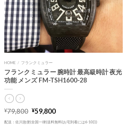
HOME
/
フランクミュラー
フランクミュラー 腕時計 最高級時計 夜光
功能 メンズ FM-TSH1600-28
79,800
59,800
¥
¥
配送：佐川急便(全国一律)送料無料(お宅到着には6-10日)